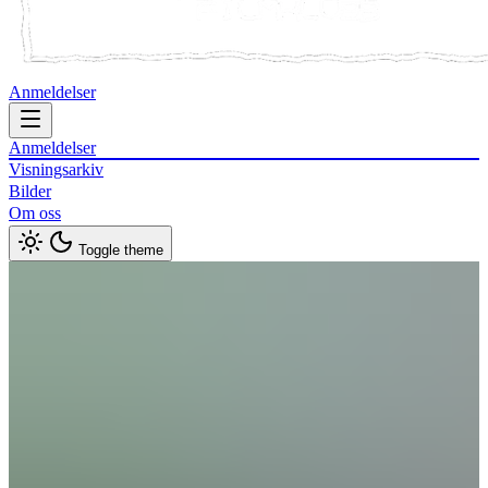
Anmeldelser
Anmeldelser
Visningsarkiv
Bilder
Om oss
Toggle theme