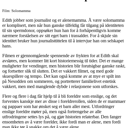
Film: Solomamma
Edith jobber som journalist og er alenemamma. Å være solomamma
er komplisert, men når hun ganske tilfeldig får tilgang på identiteten
til sin spermdonor, oppsøker hun han for å forhåpentligvis komme
nærmere forståelsen av sitt eget barn i trassalder. For å skjule sin
identitet bruker hun journalisttittelen til å intervjue han om selskapet
hans.
Filmen er gjennomgående spennende av frykten for at Edith skal
avsløres, men kommer litt kort historiemessig til tider. Det er mange
muligheter for vendinger, men historien blir forutsigbar ganske raskt,
og fortsetter slik til slutten. Det er vakkert filmet, og med gode
skuespillere og tempo. Det kan også komme av at mye er spilt inn
på Nesodden om sommeren, og portretterer familielivet estetisk
vakkert, men med manglende dybde i relasjonene som utforskes.
Flere og flere i dag får hjelp til å bli foreldre som enslige, og det
forventes kanskje mer av disse i foreldrerollen, siden de er mammaer
og pappaer som har ønsket seg et barn aller mest. Utfordringer
enslige foreldre møter på, men også fortrengelse av alle
utfrodringene settes lys på, og gjør historien relaterbar. Den fanger
ensomheten av å være forelder, ikke fordi man er alene, men fordi
man ikke tør å snakke om det å være alene.